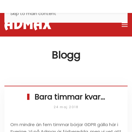
Skip to main content
Blogg
Bara timmar kvar…
24 maj 2018
Om mindre än fem timmar börjar GDPR gälla här i
Sverige. Vi på Admax är förberedda, men vi vet att