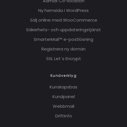
Admax Co-location
Ny hemsida i WordPress
Sälj online med WooCommerce
Säkerhets- och uppdateringstjänst
SmarterMail™ e-postlösning
Registrera ny domän
SSL Let´s Encrypt
Kundverktyg
Kunskapsbas
Kundpanel
Webbmail
Driftinfo