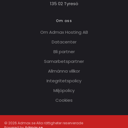
135 02 Tyresö
Om oss
Om Admax Hosting AB
Datacenter
Bli partner
Samarbetspartner
Allmänna villkor
Integritetspolicy
Miljöpolicy
Cookies
©
2026
Admax.se Alla rättigheter reserverade
Powered by
Admax.se