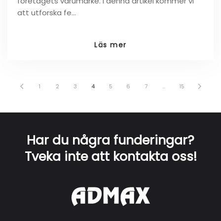
företagets varumärke. I denna artikel kommer vi
att utforska fe…
Läs mer
1
2
3
4
5
6
7
…
15
Har du några funderingar?
Tveka inte att kontakta oss!