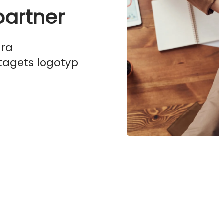
artner
åra
tagets logotyp