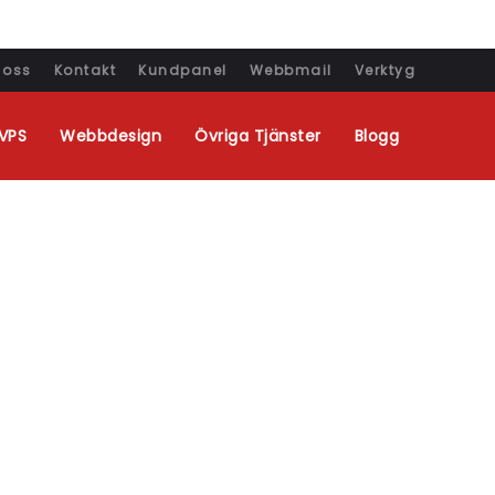
 oss
Kontakt
Kundpanel
Webbmail
Verktyg
VPS
Webbdesign
Övriga Tjänster
Blogg