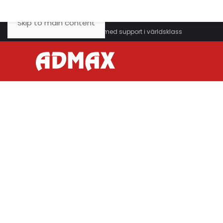
Skip to main content
Ett svenskt webbhotell med support i världsklass