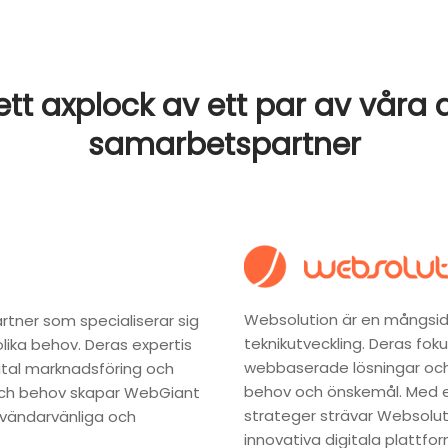
tt axplock av ett par av våra 
samarbetspartner
Websolution är en mångsidi
rtner som specialiserar sig
teknikutveckling. Deras fok
lika behov. Deras expertis
webbaserade lösningar och
gital marknadsföring och
behov och önskemål. Med e
och behov skapar WebGiant
strateger strävar Websolut
vändarvänliga och
innovativa digitala plattfor