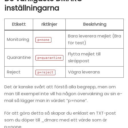
inställningarna
Etikett
riktlinjer
Beskrivning
Bara leverera mejlet (Bra
Monitoring
p=none
för test)
Flytta mejlet till
Quarantine
p=quarantine
skräppost
Reject
Vägra leverans
p=reject
Det är kanske svårt att förstå alla begrepp, men om
man till exempel inte vill ha någon övervakning av sin e-
mail så lägger man in värdet ”p=none”.
För att göra detta så skapar du enklast en TXT-post
som du döper till
_dmarc
med ett värde som är
p=none