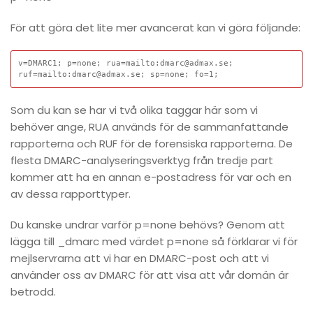
För att göra det lite mer avancerat kan vi göra följande:
v=DMARC1; p=none; rua=mailto:dmarc@admax.se; 
ruf=mailto:dmarc@admax.se; sp=none; fo=1;
Som du kan se har vi två olika taggar här som vi
behöver ange,
RUA
används för de sammanfattande
rapporterna och
RUF
för de forensiska rapporterna. De
flesta DMARC-analyseringsverktyg från tredje part
kommer att ha en annan e-postadress för var och en
av dessa rapporttyper.
Du kanske undrar varför p=none behövs? Genom att
lägga till _dmarc med värdet p=none så förklarar vi för
mejlservrarna att vi har en DMARC-post och att vi
använder oss av DMARC för att visa att vår domän är
betrodd.