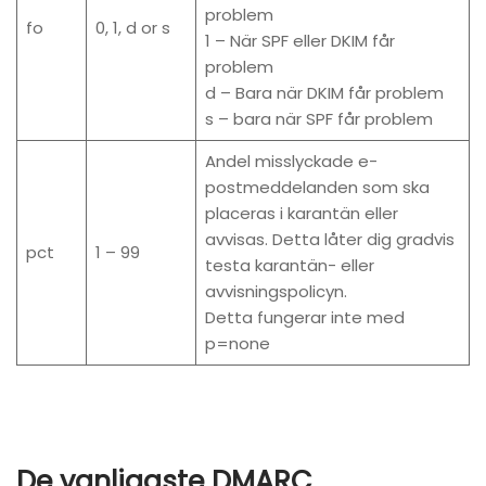
problem
fo
0, 1, d or s
1 – När SPF eller DKIM får
problem
d – Bara när DKIM får problem
s – bara när SPF får problem
Andel misslyckade e-
postmeddelanden som ska
placeras i karantän eller
avvisas. Detta låter dig gradvis
pct
1 – 99
testa karantän- eller
avvisningspolicyn.
Detta fungerar inte med
p=none
De vanligaste DMARC